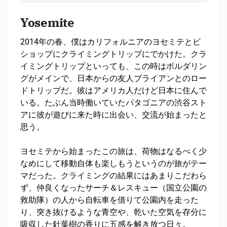
Yosemite
2014年の春、僕はカリフォルニアのヨセミテとビ
ショップにクライミングトリップにでかけた。クラ
イミングトリップといっても、この時はボルダリン
グがメインで、日本からの友人ブライアンとのロー
ドトリップだ。彼はアメリカ人だけど日本に住んで
いる。たぶん当時働いていたパタゴニアの渋谷スト
アに彼が遊びに来た時に出会い、交流が始まったと
思う。
ヨセミテから始まったこの旅は、荷物はなるべく少
なめにして移動自体も楽しもうというのが旅がテー
マだった。クライミングの結果にはあまりこだわら
ず、仲良くなったサーチ＆レスキュー（国立公園の
救助隊）の人から自転車を借りて公園内を走った
り、突き抜けるような青空や、乾いた空気を存分に
吸収した針葉樹の香りに五感を解き放つ日々。