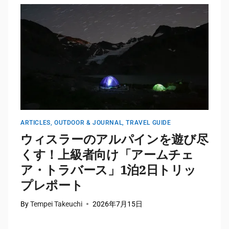
ARTICLES
,
OUTDOOR & JOURNAL
,
TRAVEL GUIDE
A
ウィスラーのアルパインを遊び尽
くす！上級者向け「アームチェ
ア・トラバース」1泊2日トリッ
プレポート
By
Tempei Takeuchi
2026年7月15日
B