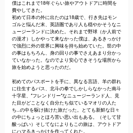
僕はこれまで18年ぐらい旅やアウトドアに時間を
費やしてきた。
初めて日本の外に出たのは18歳で、行き先はモン
ゴルと悩んだ末、英語圏であり人も穏やかそうなニ
ュージーランドに決めた。それまで野球（か人前で
の漫才）しかやって来なかった僕は、あるきっかけ
で強烈に外の世界に興味を持ち始めていた。世の中
の事はもちろん、身の回りの事でさえあまり分かっ
ていなかった。なのでより安心できそうな場所から
旅を始めようと思ったのだ。
初めてのパスポートを手に、異なる言語、羊の群れ
に往生するバス、北斗の拳でしかしらなかった南斗
十字星、’’フレンドリー’’なニュージーランド人、見
た目がどことなく自分たち似ているマオリの人た
ち…の中を駆け抜けた旅だった。とても新鮮な日々
の中にちょっとほろ苦い思い出もある。（そして甘
酸っぱい）そしてなによりもこの旅は、アウトドア
にハマるきっかけを作ってくれた。