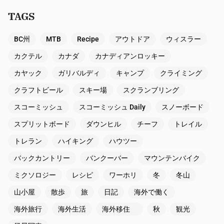
TAGS
BC州
MTB
Recipe
アウトドア
ウィスラー
カクテル
カナダ
カナディアンロッキー
カヤック
ガリバルディ
キャンプ
クライミング
クラフトビール
スキー場
スクランブリング
スコーミッシュ
スコーミッシュ Daily
スノーボード
スプリットボード
ダウンヒル
チーフ
トレイル
トレラン
ハイキング
ハウツー
バックカントリー
バンクーバー
マウンテンバイク
ミクソロジー
レシピ
ワーホリ
冬
冬山
山小屋
散歩
旅
日記
海外で働く
海外旅行
海外生活
海外移住
秋
観光