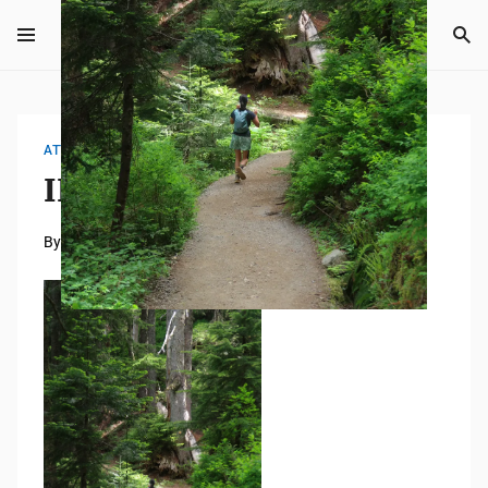
ATTACHMENT
IMG_6105
By
Tempei Takeuchi
2026年7月6日
0 mins read