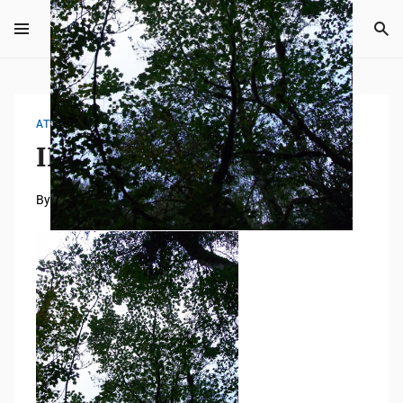
ATTACHMENT
IMG_4957
By
Tempei Takeuchi
2026年6月5日
0 mins read