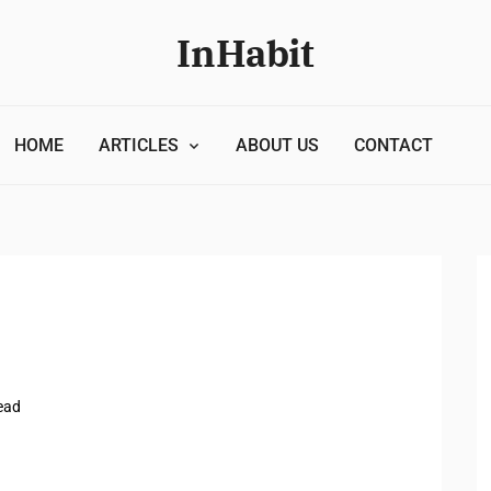
- 自由に
InHabit
HOME
ARTICLES
ABOUT US
CONTACT
ead