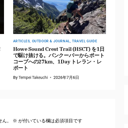
ARTICLES
,
OUTDOOR & JOURNAL
,
TRAVEL GUIDE
ARTICL
！
Howe Sound Crest Trail (HSCT) を1日
202
で駆け抜ける。バンクーバーからポート
始ま
コーブへの27km、1Day トレラン・レ
気予
ポート
ミッシ
By
Tempei Takeuchi
2026年7月6日
By
Tem
せん。
※
が付いている欄は必須項目です