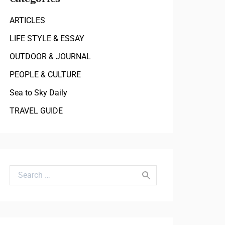
ARTICLES
LIFE STYLE & ESSAY
OUTDOOR & JOURNAL
ES
,
SEA TO SKY DAILY
ARTICLES
,
LIFE STYLE
PEOPLE & CULTURE
6/06/27 快晴と急変が織りなす夏の
スコーミッシュ
Sea to Sky Daily
り。スコーミッシュの当たらない天
換、雨の日はスピッ
報をハックする実用ガイド｜スコー
take a walk at t
TRAVEL GUIDE
ュ Daily
By
Tempei Takeuchi
pei Takeuchi
2026年6月28日
Search for: