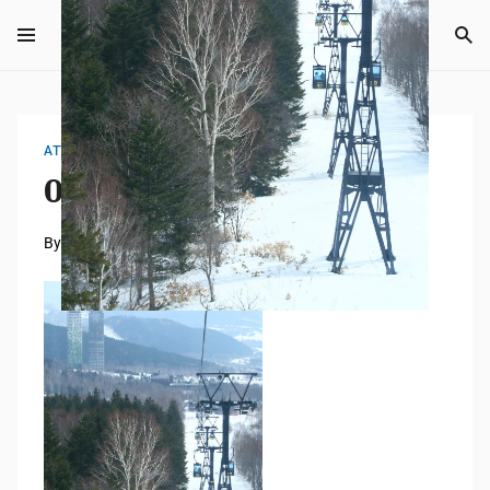
ATTACHMENT
02_20080319_3680
By
Tempei Takeuchi
2021年7月30日
0 mins read