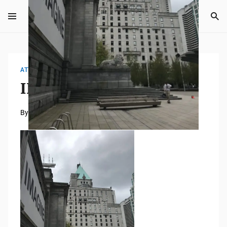
ATTACHMENT
IMG_2760
By
Masaki
2022年7月3日
0 mins read