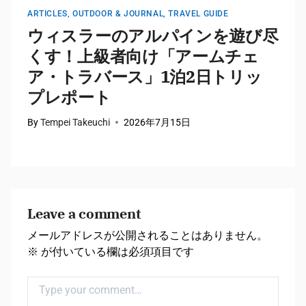
ARTICLES
,
OUTDOOR & JOURNAL
,
TRAVEL GUIDE
A
ウィスラーのアルパインを遊び尽
で
くす！上級者向け「アームチェ
ア・トラバース」1泊2日トリッ
プレポート
By
Tempei Takeuchi
2026年7月15日
B
Leave a comment
メールアドレスが公開されることはありません。
※
が付いている欄は必須項目です
Comment